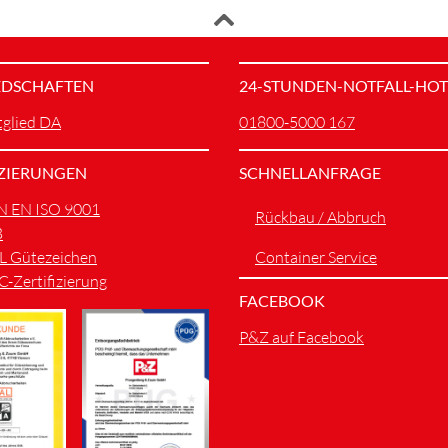
EDSCHAFTEN
24-STUNDEN-NOTFALL-HOT
glied DA
01800-5000 167
IZIERUNGEN
SCHNELLANFRAGE
N EN ISO 9001
Rückbau / Abbruch
B
L Gütezeichen
Container Service
C-Zertifizierung
FACEBOOK
P&Z auf Facebook