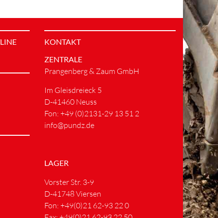
LINE
KONTAKT
ZENTRALE
Prangenberg & Zaum GmbH
Im Gleisdreieck 5
D-41460 Neuss
Fon: +49 (0)2131-29 13 51 2
info@pundz.de
LAGER
Vorster Str. 3-9
D-41748 Viersen
Fon: +49(0)21 62-93 22 0
Fax: +49(0)21 62-93 22 50