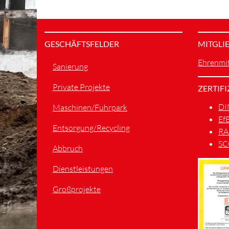
GESCHÄFTSFELDER
MITGLI
Ehrenmit
Sanierung
Private Projekte
ZERTIF
DI
Maschinen/Fuhrpark
Ef
Entsorgung/Recycling
RA
SC
Abbruch
Dienstleistungen
Großprojekte