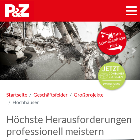
Previous
Ne
Startseite
Geschäftsfelder
Großprojekte
Hochhäuser
Höchste Herausforderungen
professionell meistern